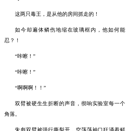
这两只毒王，是从他的房间抓走的！
如今却遍体鳞伤地缩在玻璃框内，他如何能
忍？！
“咔嚓！”
“咔嚓！”
“啊啊啊！！”
双臂被硬生生折断的声音，彻响实验室每一个
角落。
朱彪双臂被强行撕裂开，空荡荡袖口狂涌着鲜