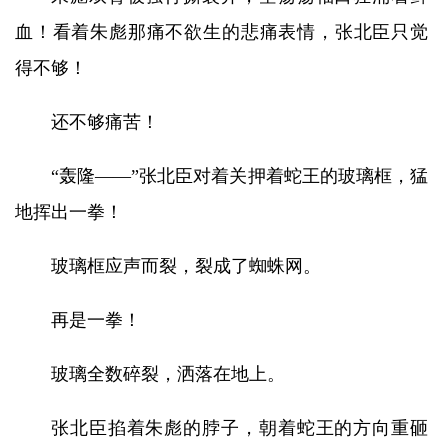
血！看着朱彪那痛不欲生的悲痛表情，张北臣只觉
得不够！
还不够痛苦！
“轰隆——”张北臣对着关押着蛇王的玻璃框，猛
地挥出一拳！
玻璃框应声而裂，裂成了蜘蛛网。
再是一拳！
玻璃全数碎裂，洒落在地上。
张北臣掐着朱彪的脖子，朝着蛇王的方向重砸