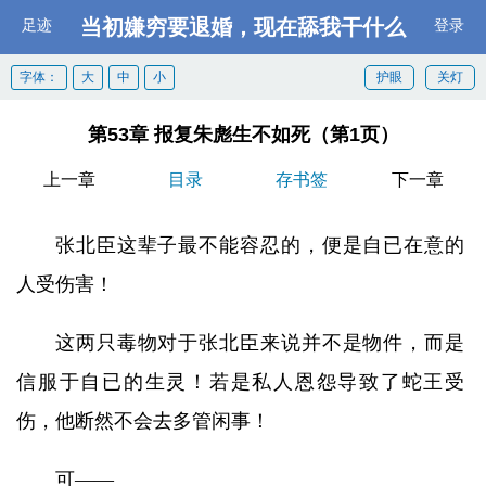
当初嫌穷要退婚，现在舔我干什么
足迹
登录
字体：
大
中
小
护眼
关灯
第53章 报复朱彪生不如死（第1页）
上一章
目录
存书签
下一章
张北臣这辈子最不能容忍的，便是自已在意的
人受伤害！
这两只毒物对于张北臣来说并不是物件，而是
信服于自已的生灵！若是私人恩怨导致了蛇王受
伤，他断然不会去多管闲事！
可——