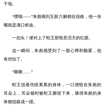
于地。
“噗嗤——”朱彪痛到五脏六腑都在扭曲，他一张
嘴就是满口鲜血。
一抬头！便对上了蛇王那恨意滔天的红眼。
这一瞬间，朱彪感受到了一股心悸和颤栗，他
有些怕了。
“嘶嘶……”
蛇王扭着伤痕累累的身体，一口便咬在朱彪的
耳朵上，耳朵顿时被蛇王撕咬下来，痛得朱彪的身
体都扭曲成一团。