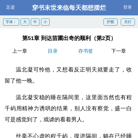
穿书末世来临每天都想摆烂
足迹
登录
字体：
大
中
小
护眼
关灯
第51章 到达苗圃出奇的顺利（第2页）
上一章
目录
存书签
下一章
温北凝可怜他，又想着反正明天就要走了，收
留了他一晚。
温北凝安稳的睡在隔间里，这里面当然也有程
千屿用精神力诱哄的结果，别人没有察觉，盛一白
可是感觉到了，戏谑的看着男人。
丝毫不心虚的程千屿，摸进隔间，躺在已经睡