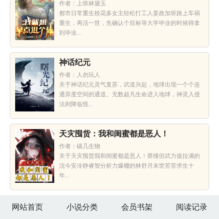
作者：上班林黛玉
都市日常重生校花多女主轻松打工人姜政加班路上车祸
重生，再活一世，先确认个目标等大学毕业的时候得拿
到毕业...
神话纪元
作者：人勿玩人
关于神话纪元灵气复苏，武道兴起，地球出现一个个连
通异度空间的通道。无数超凡生命进入地球，神灵入侵
法则降临怪...
天灾囤货：我和闺蜜都是恶人！
作者：碳几生物
关于天灾囤货我和闺蜜都是恶人！莽撞但武力值拉满的
沈今安冷静睿智分析力爆棚的林舒月末世苦苦求生十
年...
网站首页
小说分类
会员书架
阅读记录