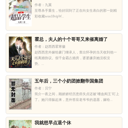
作者：九翼
至尊杀手重生，恰好回到了正在向女生表白的那一刻精
彩收藏woo18vipW...
霍总，夫人的十个哥哥又来催离婚了
作者：赵西西霍寒徽
赵西西意外嫁给豪门继承人，查出怀孕的当天收到他一
纸离婚协议。假千金霸占婚房，婆婆嫌弃她没权没
势。...
五年后，三个小奶团掀翻帝国集团
作者：贝宁
简介一夜之间，顾娇娇经历患癌失贞还被‘嗜血阎王’盯上
了。她只得躲起来，意外答应老爷爷的遗愿，嫁给...
我就想早点退个休