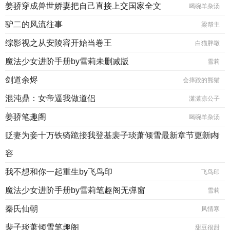
姜骄穿成兽世娇妻把自己直接上交国家全文
喝碗羊杂汤
驴二的风流往事
梁帮主
综影视之从安陵容开始当卷王
白猫胖墩
魔法少女进阶手册by雪莉未删减版
雪莉
剑道余烬
会摔跤的熊猫
混沌鼎：女帝逼我做道侣
潇潇凉公子
姜骄笔趣阁
喝碗羊杂汤
贬妻为妾十万铁骑跪接我登基裴子琰萧倾雪最新章节更新内
甜豆很甜
容
我不想和你一起重生by飞鸟印
飞鸟印
魔法少女进阶手册by雪莉笔趣阁无弹窗
雪莉
秦氏仙朝
风情寒
裴子琰萧倾雪笔趣阁
甜豆很甜