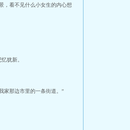
景，看不见什么小女生的内心想
记忆犹新。
我家那边市里的一条街道。”