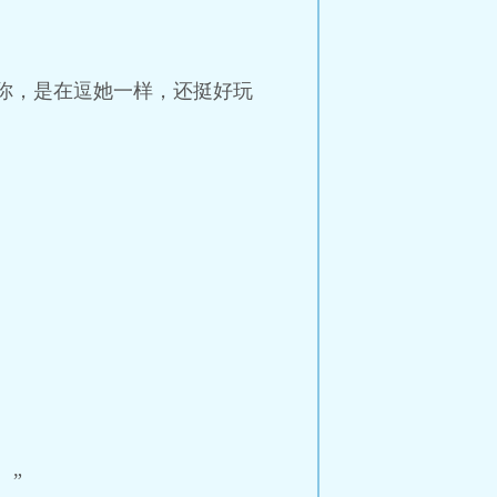
逗你，是在逗她一样，还挺好玩
。”