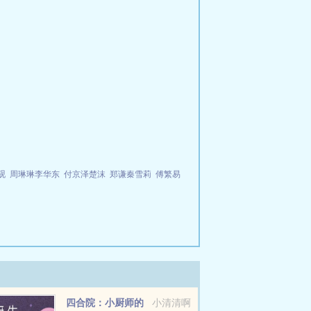
砚
周琳琳李华东
付京泽楚沫
郑谦秦雪莉
傅繁易
四合院：小厨师的
小清清啊