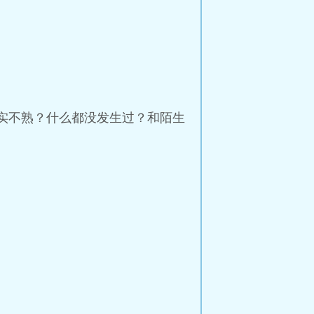
确实不熟？什么都没发生过？和陌生