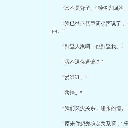
“又不是聋子。”钟名先回她
“我已经压低声音小声说了，
的。”
“别逗人家啊，也别逗我。”
“我不逗你逗谁？”
“爱谁谁。”
“薄情。”
“我们又没关系，哪来的情。
“原来你想先确定关系啊，”