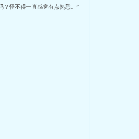
吗？怪不得一直感觉有点熟悉。”
。