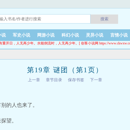
搜索
小说
军史小说
网游小说
科幻小说
灵异小说
言情小说
有重开日，人无再少年。水能倒流时，人无再少年。[ 创客小说网 https://www.ckwxw.co
第19章 谜团（第1页）
上一章
章节目录
保存书签
下一章
有别的人也来了。
来探望。