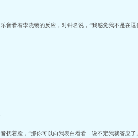
。
”乐音看着李晓镜的反应，对钟名说，“我感觉我不是在
”
乐音抚着脸，“那你可以向我表白看看，说不定我就答应了