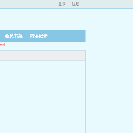
登录
注册
会员书架
阅读记录
m]