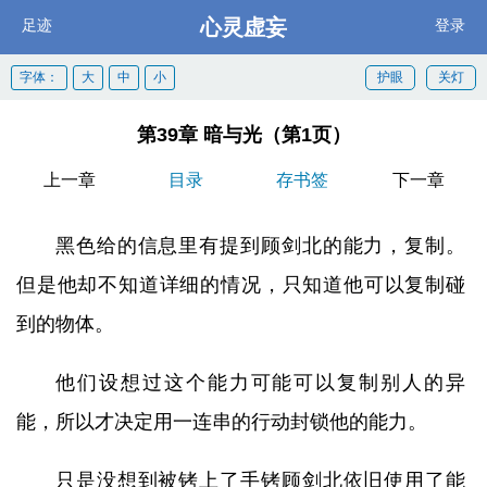
心灵虚妄
足迹
登录
字体：
大
中
小
护眼
关灯
第39章 暗与光（第1页）
上一章
目录
存书签
下一章
黑色给的信息里有提到顾剑北的能力，复制。
但是他却不知道详细的情况，只知道他可以复制碰
到的物体。
他们设想过这个能力可能可以复制别人的异
能，所以才决定用一连串的行动封锁他的能力。
只是没想到被铐上了手铐顾剑北依旧使用了能