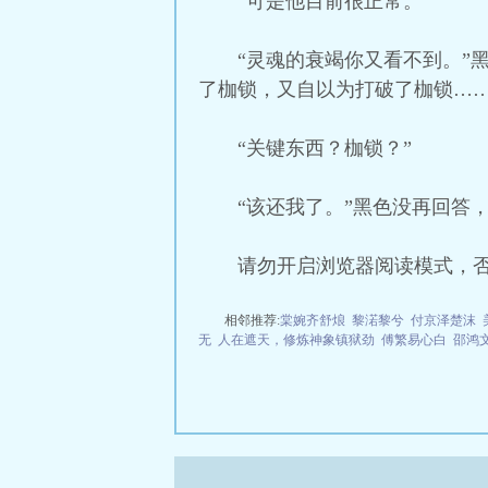
“可是他目前很正常。”
“灵魂的衰竭你又看不到。”
了枷锁，又自以为打破了枷锁……
“关键东西？枷锁？”
“该还我了。”黑色没再回答
请勿开启浏览器阅读模式，
相邻推荐:
棠婉齐舒烺
黎渃黎兮
付京泽楚沫
无
人在遮天，修炼神象镇狱劲
傅繁易心白
邵鸿