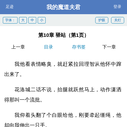
我的魔道夫君
足迹
登录
字体：
大
中
小
护眼
关灯
第10章 驿站（第1页）
上一章
目录
存书签
下一章
我他看表情略臭，就赶紧拉回理智从他怀中蹿
出来了。
花洛城二话不说，抬腿就跃然马上，动作潇洒
得那叫一个流批。
我仰着头翻了个白眼给他，刚要牵起缰绳，他
却向我伸出一只手。