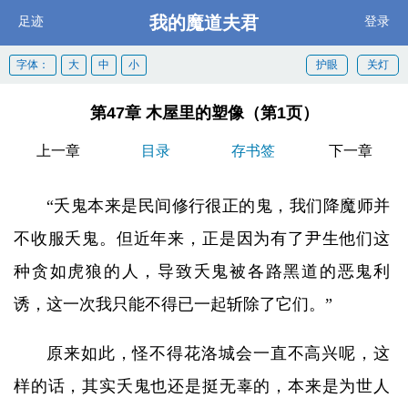
我的魔道夫君
足迹
登录
字体：
大
中
小
护眼
关灯
第47章 木屋里的塑像（第1页）
上一章
目录
存书签
下一章
“夭鬼本来是民间修行很正的鬼，我们降魔师并
不收服夭鬼。但近年来，正是因为有了尹生他们这
种贪如虎狼的人，导致夭鬼被各路黑道的恶鬼利
诱，这一次我只能不得已一起斩除了它们。”
原来如此，怪不得花洛城会一直不高兴呢，这
样的话，其实夭鬼也还是挺无辜的，本来是为世人