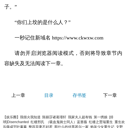
子。”
“你们上坟的是什么人？”
一秒记住新域名 https://www.ckwxw.com
请勿开启浏览器阅读模式，否则将导致章节内
容缺失及无法阅读下一章。
上一章
目录
存书签
下一章
【娱乐圈】我很火我知道
陈丽莎诸葛瑾轩
我家夫人超有钱
第一绣娘
[排
球]Disenchanted
红楼邢氏
（吸血鬼骑士同人）蓝蔷薇
红楼之贾瑞重生
重生欢
乐颂成宇叶蓁蓁
整容弃妻不好惹
那什么的伏黑甚尔一家
炮灰少女重生记
文野