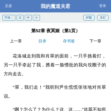
我的魔道夫君
足迹
登录
字体：
大
中
小
护眼
关灯
第52章 夜冥姬（第1页）
上一章
目录
存书签
下一章
花洛城走到我和肖翠的面前，一只手挑着灯，
另一只手牵起了我，携着一脸懵批的我向坟圈子的
方向走去。
“翠，我们走！”我听到尹生慌慌张张地对肖翠
说。
“啊？怎么了？为什么？这、这……”肖翠不知所