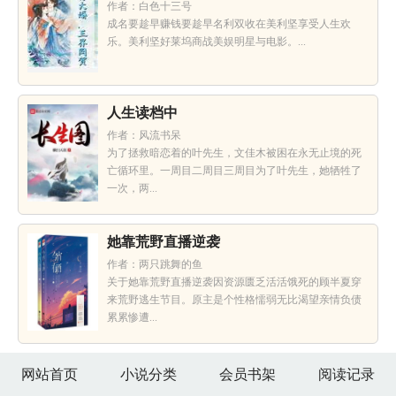
作者：白色十三号
成名要趁早赚钱要趁早名利双收在美利坚享受人生欢
乐。美利坚好莱坞商战美娱明星与电影。...
人生读档中
作者：风流书呆
为了拯救暗恋着的叶先生，文佳木被困在永无止境的死
亡循环里。一周目二周目三周目为了叶先生，她牺牲了
一次，两...
她靠荒野直播逆袭
作者：两只跳舞的鱼
关于她靠荒野直播逆袭因资源匮乏活活饿死的顾半夏穿
来荒野逃生节目。原主是个性格懦弱无比渴望亲情负债
累累惨遭...
网站首页
小说分类
会员书架
阅读记录