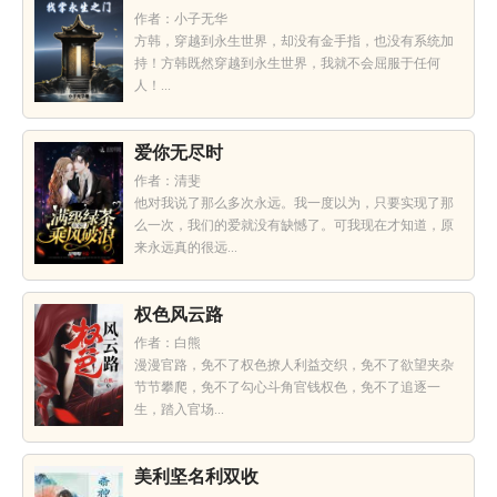
作者：小子无华
方韩，穿越到永生世界，却没有金手指，也没有系统加
持！方韩既然穿越到永生世界，我就不会屈服于任何
人！...
爱你无尽时
作者：清斐
他对我说了那么多次永远。我一度以为，只要实现了那
么一次，我们的爱就没有缺憾了。可我现在才知道，原
来永远真的很远...
权色风云路
作者：白熊
漫漫官路，免不了权色撩人利益交织，免不了欲望夹杂
节节攀爬，免不了勾心斗角官钱权色，免不了追逐一
生，踏入官场...
美利坚名利双收