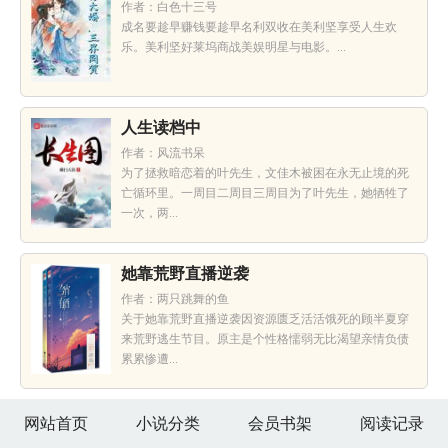
作者：白色十三号
成名要趁早赚钱要趁早名利双收在美利坚享受人生欢
乐。美利坚好莱坞商战美娱明星与电影。...
人生读档中
作者：风流书呆
为了拯救暗恋着的叶先生，文佳木被困在永无止境的死
亡循环里。一周目二周目三周目为了叶先生，她牺牲了
一次，两...
她靠荒野直播逆袭
作者：两只跳舞的鱼
关于她靠荒野直播逆袭因资源匮乏活活饿死的顾半夏穿
来荒野逃生节目。原主是个性格懦弱无比渴望亲情负债
累累惨遭...
网站首页
小说分类
会员书架
阅读记录