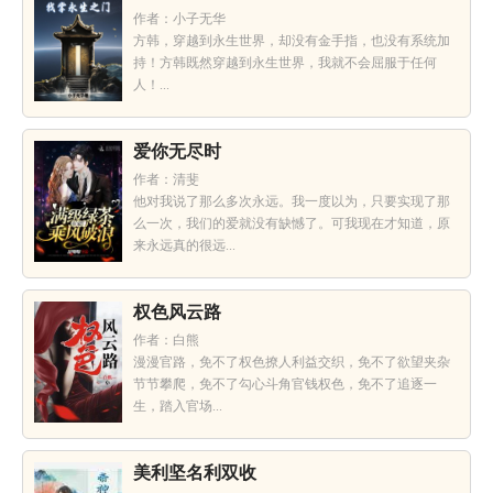
作者：小子无华
方韩，穿越到永生世界，却没有金手指，也没有系统加
持！方韩既然穿越到永生世界，我就不会屈服于任何
人！...
爱你无尽时
作者：清斐
他对我说了那么多次永远。我一度以为，只要实现了那
么一次，我们的爱就没有缺憾了。可我现在才知道，原
来永远真的很远...
权色风云路
作者：白熊
漫漫官路，免不了权色撩人利益交织，免不了欲望夹杂
节节攀爬，免不了勾心斗角官钱权色，免不了追逐一
生，踏入官场...
美利坚名利双收