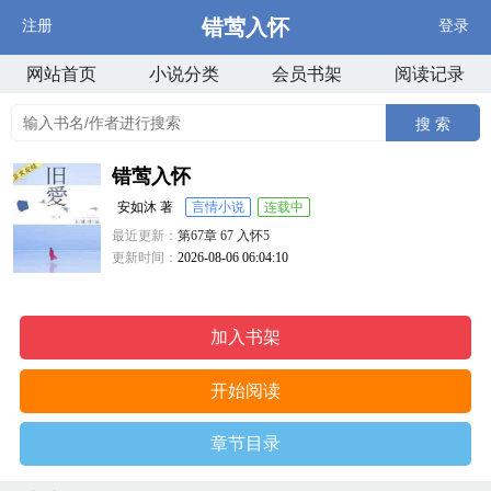
错莺入怀
注册
登录
网站首页
小说分类
会员书架
阅读记录
搜 索
错莺入怀
安如沐 著
言情小说
连载中
最近更新：
第67章 67 入怀5
更新时间：
2026-08-06 06:04:10
加入书架
开始阅读
章节目录