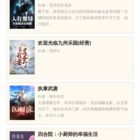
作者：花开后百花杀
餐厅里，张道然怎么也没想到相亲对象会是居间惠！关
键时刻任务系统激活，为了能在奥特世界中活下去，他
只能完...
欢迎光临九州乐园[经营]
作者：羽轩W
...
执掌武唐
作者：蜀中布衣
大唐调露元年，高宗行将就木，武后觊觎龙庭，女主将
代天下。他出生乌衣门第，却为落魄嫡孙他秉持君子如
玉，奈何小人相...
四合院：小厨师的幸福生活