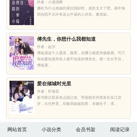
作者：小清清啊
傻柱为什么他做的菜比我好吃，差距太大了吧。易中海
四合院不允许有这么牛逼的人存在。秦淮如...
傅先生，你想什么我都知道
作者：起汐
傅临溪这个人霸道，腹黑，在哪儿都是张扬跋扈。可只
有由夏知道所有人都不知道的傅先生。第一次分手后，
傅临溪...
爱在倾城时光里
作者：柠海芸
新书那日星辰有点甜已发。帝国朝京州首富长女江芸
汐，出生矜贵，却被亲妹妹陷害，未婚生子。渣...
网站首页
小说分类
会员书架
阅读记录