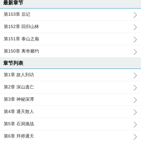
最新章节
第153章 后记
第152章 回归山林
第151章 泰山之巅
第150章 离奇赌约
章节列表
第1章 故人到访
第2章 深山逃亡
第3章 神秘深潭
第4章 通天散人
第5章 石洞激战
第6章 拜师通天