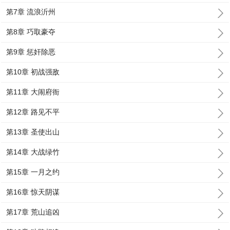
第7章 流浪沂州
第8章 巧取豪夺
第9章 惩奸除恶
第10章 初战强敌
第11章 大闹府衙
第12章 路见不平
第13章 圣使出山
第14章 大战绿竹
第15章 一月之约
第16章 惊天阴谋
第17章 荒山追凶