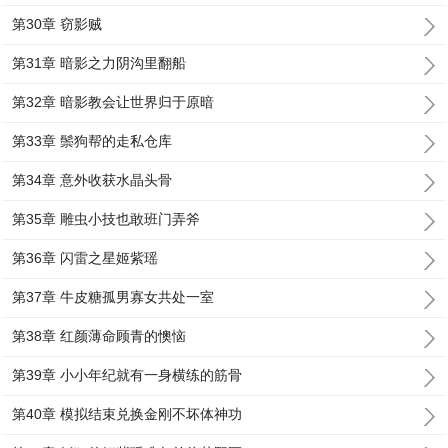
第30章 窃影贼
第31章 暗影之力阴沟里翻船
第32章 暗影教会让世界归于原暗
第33章 鬃狗帮的走私仓库
第34章 意外收获水晶头骨
第35章 雕虫小技也敢班门弄斧
第36章 闪雷之星姬紫瑶
第37章 牛皮糖孤男寡女共处一室
第38章 红颜薄命顾青的懊恼
第39章 小小年纪就有一身横练的筋骨
第40章 模拟结束兑换金刚不坏体神功