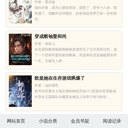
作者：黑米饭
我叫许夜，因为心脏病突发，我死了，享年十八岁。我
穿越了。我翻开全球通史，却发现这世界只有一百年的
历...
穿成断袖娶和尚
作者：啡枝儿
东北美院教师杨砚青触电直接穿去了古代美院任职，成
了一个把和尚娶回家的断袖，而这和尚竟是杨砚青崇拜
一生，又被后人称...
欧皇她在生存游戏飒爆了
作者：油炸腐乳
新书末世重生大佬从囤积物资开始1V1甜宠末世冒险成
长型女主国家队白曦莫名被拉入存率只有10的生...
网站首页
小说分类
会员书架
阅读记录