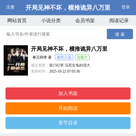
开局见神不坏，横推诡异八万里
注册
登录
网站首页
小说分类
会员书架
阅读记录
搜 索
开局见神不坏，横推诡异八万里
拳王阿李 著
都市小说
连载中
最近更新：
第1582章 活死玄龟的强大
更新时间：
2025-10-22 07:03:36
加入书架
开始阅读
章节目录