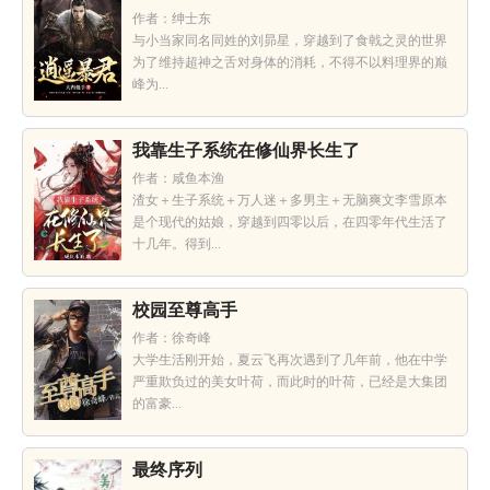
作者：绅士东
与小当家同名同姓的刘昴星，穿越到了食戟之灵的世界
为了维持超神之舌对身体的消耗，不得不以料理界的巅
峰为...
我靠生子系统在修仙界长生了
作者：咸鱼本渔
渣女＋生子系统＋万人迷＋多男主＋无脑爽文李雪原本
是个现代的姑娘，穿越到四零以后，在四零年代生活了
十几年。得到...
校园至尊高手
作者：徐奇峰
大学生活刚开始，夏云飞再次遇到了几年前，他在中学
严重欺负过的美女叶荷，而此时的叶荷，已经是大集团
的富豪...
最终序列