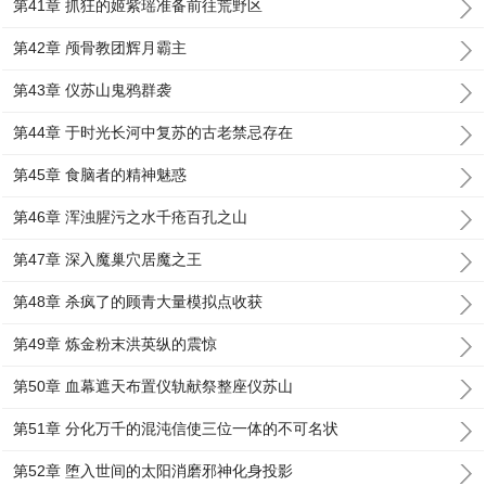
第41章 抓狂的姬紫瑶准备前往荒野区
第42章 颅骨教团辉月霸主
第43章 仪苏山鬼鸦群袭
第44章 于时光长河中复苏的古老禁忌存在
第45章 食脑者的精神魅惑
第46章 浑浊腥污之水千疮百孔之山
第47章 深入魔巢穴居魔之王
第48章 杀疯了的顾青大量模拟点收获
第49章 炼金粉末洪英纵的震惊
第50章 血幕遮天布置仪轨献祭整座仪苏山
第51章 分化万千的混沌信使三位一体的不可名状
第52章 堕入世间的太阳消磨邪神化身投影