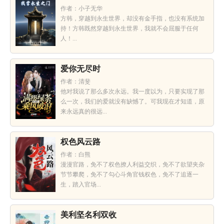
作者：小子无华
方韩，穿越到永生世界，却没有金手指，也没有系统加
持！方韩既然穿越到永生世界，我就不会屈服于任何
人！...
爱你无尽时
作者：清斐
他对我说了那么多次永远。我一度以为，只要实现了那
么一次，我们的爱就没有缺憾了。可我现在才知道，原
来永远真的很远...
权色风云路
作者：白熊
漫漫官路，免不了权色撩人利益交织，免不了欲望夹杂
节节攀爬，免不了勾心斗角官钱权色，免不了追逐一
生，踏入官场...
美利坚名利双收