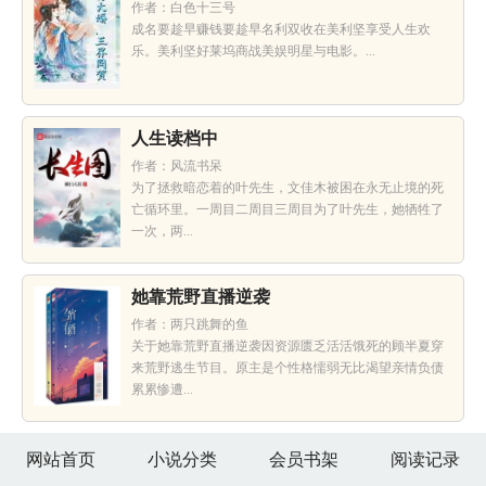
作者：白色十三号
成名要趁早赚钱要趁早名利双收在美利坚享受人生欢
乐。美利坚好莱坞商战美娱明星与电影。...
人生读档中
作者：风流书呆
为了拯救暗恋着的叶先生，文佳木被困在永无止境的死
亡循环里。一周目二周目三周目为了叶先生，她牺牲了
一次，两...
她靠荒野直播逆袭
作者：两只跳舞的鱼
关于她靠荒野直播逆袭因资源匮乏活活饿死的顾半夏穿
来荒野逃生节目。原主是个性格懦弱无比渴望亲情负债
累累惨遭...
网站首页
小说分类
会员书架
阅读记录