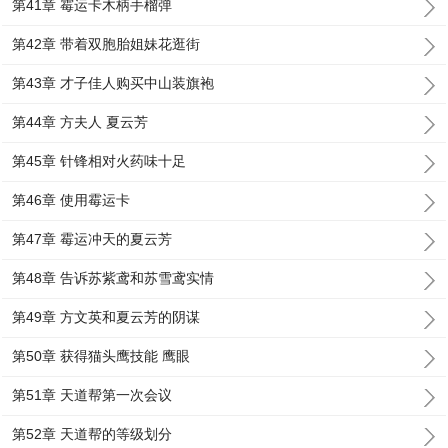
第41章 霉运卡木柄手榴弹
第42章 带着双胞胎姐妹花逛街
第43章 才子佳人购买中山装旗袍
第44章 方夫人 夏云芳
第45章 针锋相对火药味十足
第46章 使用霉运卡
第47章 霉运冲天的夏云芳
第48章 告诉苏紫鸢和苏雪鸢实情
第49章 方文英和夏云芳的阴谋
第50章 获得猫头鹰技能 鹰眼
第51章 天道帮第一次会议
第52章 天道帮的等级划分