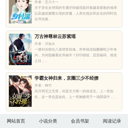
作者：五六十一
关于异化全球我的专属空间秘境面对着越发膨胀的地球
以及越发频繁出现的异魔，人类在抵抗和反击的同时也
在寻找着...
万古神尊林云苏紫瑶
作者：月如火
一缕剑光锁住八道绝世凶魂，穷奇烛龙鲲鹏螣蛇少年体
内，为何隐藏着此等秘辛？封印锁链，层层破碎。烛龙
之目，...
学霸女神归来，京圈三少不经撩
作者：林竹
高月明无父无母，却是京大唯一的保送生。上一世如
此，这一世也是如此。上一世她惨死于一场阴谋中，...
网站首页
小说分类
会员书架
阅读记录