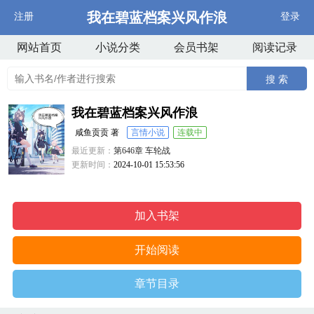
我在碧蓝档案兴风作浪
注册
登录
网站首页
小说分类
会员书架
阅读记录
搜 索
我在碧蓝档案兴风作浪
咸鱼贡贡 著
言情小说
连载中
最近更新：
第646章 车轮战
更新时间：
2024-10-01 15:53:56
加入书架
开始阅读
章节目录