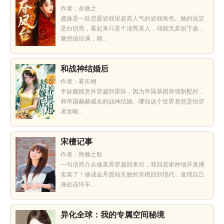
作者：余微之
虞姝是一款恋爱游戏里超高人气的游戏角色。她的设定
是白切黑，看起来只是个清秀美人，却能无差别下蛊，
魅惑值拉满，精...
和战神结婚后
作者：雾矢翊
半妖颜摇意外穿越到星际，因为帝国基因库强制配对，
和帝国赫赫威名的战神结婚。哪知这个世界竟然是快穿
者攻略...
宋檀记事
作者：荆棘之歌
一句话简介从修真界穿越回来后，我回老家种地开直播
卖菜了！修成金丹渡劫失败的宋檀回到现代，发现自己
身处连环车...
异化全球：我的专属空间秘境