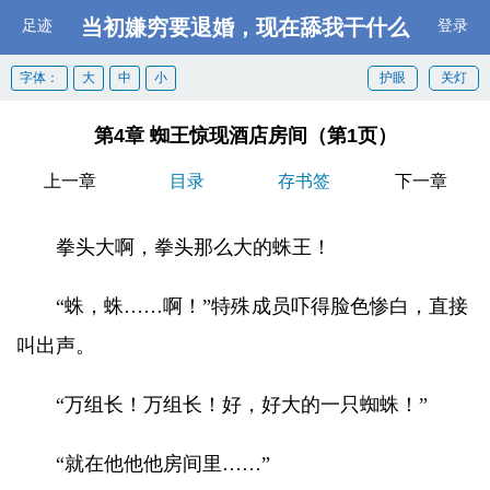
当初嫌穷要退婚，现在舔我干什么
足迹
登录
字体：
大
中
小
护眼
关灯
第4章 蜘王惊现酒店房间（第1页）
上一章
目录
存书签
下一章
拳头大啊，拳头那么大的蛛王！
“蛛，蛛……啊！”特殊成员吓得脸色惨白，直接
叫出声。
“万组长！万组长！好，好大的一只蜘蛛！”
“就在他他他房间里……”