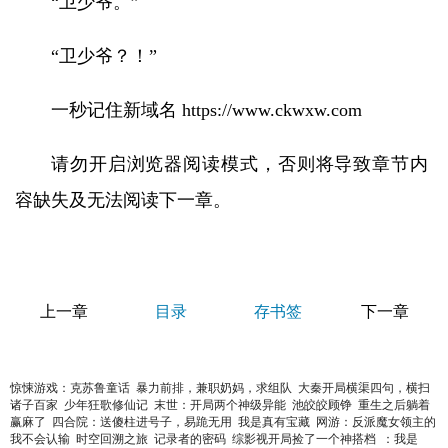
“卫少爷。”
“卫少爷？！”
一秒记住新域名 https://www.ckwxw.com
请勿开启浏览器阅读模式，否则将导致章节内
容缺失及无法阅读下一章。
上一章
目录
存书签
下一章
惊悚游戏：克苏鲁童话
暴力前排，兼职奶妈，求组队
大秦开局横渠四句，横扫
诸子百家
少年狂歌修仙记
末世：开局两个神级异能
池皎皎顾铮
重生之后躺着
赢麻了
四合院：送傻柱进号子，易跪无用
我是真有宝藏
网游：反派魔女领主的
我不会认输
时空回溯之旅
记录者的密码
综影视开局捡了一个神搭档
：我是