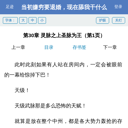
当初嫌穷要退婚，现在舔我干什么
足迹
登录
字体：
大
中
小
护眼
关灯
第30章 灵脉之上圣脉为王（第1页）
上一章
目录
存书签
下一章
此时此刻如果有人站在房间内，一定会被眼前
的一幕给惊掉下巴！
天级！
天级武脉那是多么恐怖的天赋！
就算是放在整个中州，都是各大势力轰抢的存