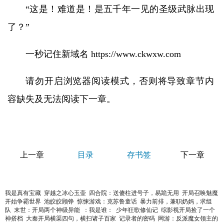
“这是！难道是！是五千年一见的圣级武脉出现
了？”
一秒记住新域名 https://www.ckwxw.com
请勿开启浏览器阅读模式，否则将导致章节内
容缺失及无法阅读下一章。
上一章
目录
存书签
下一章
我是真有宝藏
穿越之冰心玉壶
四合院：送傻柱进号子，易跪无用
开局召唤魅魔
开始争霸世界
池皎皎顾铮
惊悚游戏：克苏鲁童话
暴力前排，兼职奶妈，求组
队
末世：开局两个神级异能
：我是谁：
少年狂歌修仙记
综影视开局捡了一个
神搭档
大秦开局横渠四句，横扫诸子百家
记录者的密码
网游：反派魔女领主的