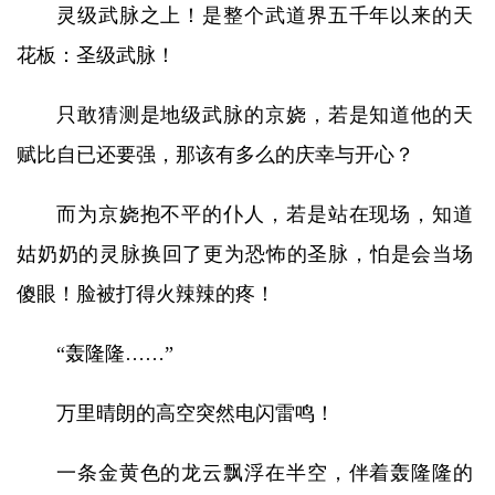
灵级武脉之上！是整个武道界五千年以来的天
花板：圣级武脉！
只敢猜测是地级武脉的京娆，若是知道他的天
赋比自已还要强，那该有多么的庆幸与开心？
而为京娆抱不平的仆人，若是站在现场，知道
姑奶奶的灵脉换回了更为恐怖的圣脉，怕是会当场
傻眼！脸被打得火辣辣的疼！
“轰隆隆……”
万里晴朗的高空突然电闪雷鸣！
一条金黄色的龙云飘浮在半空，伴着轰隆隆的