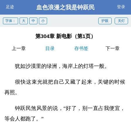
血色浪漫之我是钟跃民
足迹
登录
字体：
大
中
小
护眼
关灯
第304章 新电影（第1页）
上一章
目录
存书签
下一章
犹如沙漠里的绿洲，海岸上的灯塔一般。
很快这束光就把自己又藏了起来，关键的时候
再照。
钟跃民煞风景的说，“好了，别一直占我便宜，
等会人都跑了。”