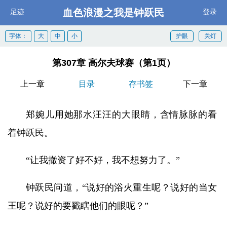
血色浪漫之我是钟跃民
足迹
登录
字体：
大
中
小
护眼
关灯
第307章 高尔夫球赛（第1页）
上一章
目录
存书签
下一章
郑婉儿用她那水汪汪的大眼睛，含情脉脉的看
着钟跃民。
“让我撤资了好不好，我不想努力了。”
钟跃民问道，“说好的浴火重生呢？说好的当女
王呢？说好的要戳瞎他们的眼呢？”