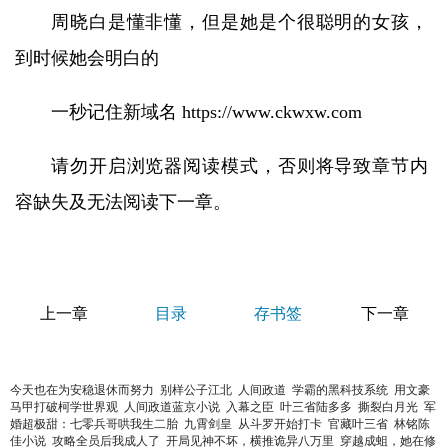
周晓白是懂非懂，但是她是个很聪明的女孩，
到时候她会明白的
一秒记住新域名 https://www.ckwxw.com
请勿开启浏览器阅读模式，否则将导致章节内
容缺失及无法阅读下一章。
上一章
目录
存书签
下一章
今天也在为安稳退休而努力
别样公子江北
人间政道
学霸的黑科技系统
用文豪
马甲打破柯学世界观
人间政道蓝京小说
入幕之臣
叶三省陆多多
撕裂白月光
军
婚超极甜：七零兵哥哄我生二胎
九霄剑皇
从斗罗开始打卡
官藏叶三省
林铭陈
佳小说
攻略全员后我成人了
开局见神不坏，横推诡异八万里
穿越成蛆，她在修