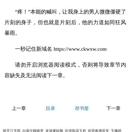
“疼！”本能的喊叫，让我身上的男人微微僵硬了
片刻的身子，但也就是片刻后，他的力道如同狂风
暴雨。
一秒记住新域名 https://www.ckwxw.com
请勿开启浏览器阅读模式，否则将导致章节内
容缺失及无法阅读下一章。
上一章
目录
存书签
下一章
陈玄江无双
白落兮顾南意
龙涛虞妖颜
许清风温玉初
肖迎春傅辰安
玉佩婷