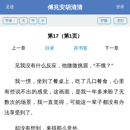
傅兆安胡清清
足迹
登录
字体：
大
中
小
护眼
关灯
第17（第1页）
上一章
目录
存书签
下一章
见我没有什么反应，他微微挑眉，“不饿？”
我一愣，坐到了餐桌上，吃了几口餐食，心里
有些说不出的感觉，这画面，是我一年多来盼了无
数次的场景，我一直觉得，可能这一辈子都没有办
法享受到了。
却没有想到，来得那么意外。