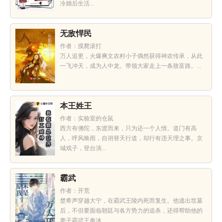
冷婚后生活...
无敌悍民
作者：摸爬滚打
万人追更，火爆爽文农村小子偶然获得神农传承，从此
一飞冲天，成为人中龙。带领大家走上一条致富路。...
本王姓王
作者：实验室的仓鼠
西方有佛陀，东渡而来，只为还一个人情。道门有高
人，呼风唤雨，自诩替天行道，却行有违天理之事。京
城戏子，登台演...
霸武
作者：开荒
楚希声穿越大宁，在霸武王陵内死而复生。他逃出坟墓
后，不但要面临朝廷与各方势力的追杀，还得帮助他的
妻子霸武王秦沐...