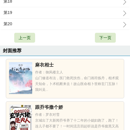
第18
第19
第20
上一页
下一页
封面推荐
麻衣相士
作者：御风楼主人
山门修道布法，医门救死扶伤，命门画符炼丹，相术观
天知命，卜术机断来去！故山医命相卜世称玄门五脉！
我叫吴...
跟乔爷撒个娇
作者：罗衣对雪
京城出了大新闻乔爷养了十二年的小媳妇跑了，跑了！
连儿子都不要了！一时间流言四起听说是乔爷腹黑又高