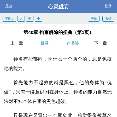
心灵虚妄
足迹
登录
字体：
大
中
小
护眼
关灯
第40章 拘束解除的扭曲（第1页）
上一章
目录
存书签
下一章
钟名有些郁闷，为什么一个两个的，总是免疫
他的能力。
首先能力不起效的就是黑色，他的身体为“傀
儡”，只有一缕意识附在身体上。钟名的能力自然无
法对不知本体在哪的黑色起效。
只是现在又冒出一个顾剑北，总觉得像被莫名