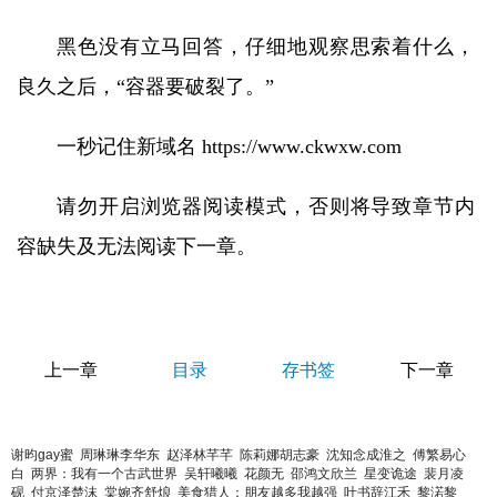
黑色没有立马回答，仔细地观察思索着什么，
良久之后，“容器要破裂了。”
一秒记住新域名 https://www.ckwxw.com
请勿开启浏览器阅读模式，否则将导致章节内
容缺失及无法阅读下一章。
上一章
目录
存书签
下一章
谢昀gay蜜
周琳琳李华东
赵泽林芊芊
陈莉娜胡志豪
沈知念成淮之
傅繁易心
白
两界：我有一个古武世界
吴轩曦曦
花颜无
邵鸿文欣兰
星变诡途
裴月凌
砚
付京泽楚沫
棠婉齐舒烺
美食猎人：朋友越多我越强
叶书辞江禾
黎渃黎