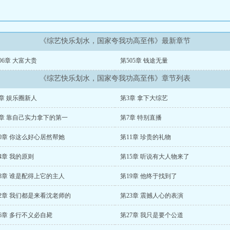
《综艺快乐划水，国家夸我功高至伟》最新章节
06章 大富大贵
第505章 钱途无量
《综艺快乐划水，国家夸我功高至伟》章节列表
章 娱乐圈新人
第3章 拿下大综艺
6章 靠自己实力拿下的第一
第7章 特别直播
0章 你这么好心居然帮她
第11章 珍贵的礼物
4章 我的原则
第15章 听说有大人物来了
8章 谁是配得上它的主人
第19章 他终于找到了
22章 我们都是来看沈老师的
第23章 震撼人心的表演
6章 多行不义必自毙
第27章 我只是要个公道