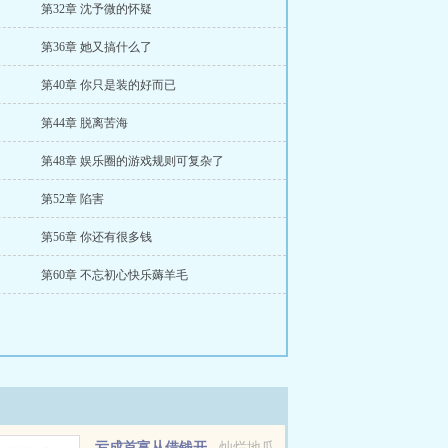
第32章 沈予微的怀疑
第36章 她又搞什么了
第40章 你只是装的好而已
第44章 脱离苦海
第48章 娱乐圈的游戏规则可复杂了
第52章 陷害
第56章 你还有很多钱
第60章 不忘初心快乐薅羊毛
亏成首富从借钱开
灿烂地瓜