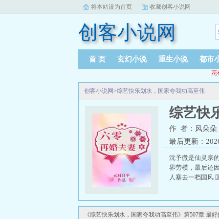
将本站设为首页
收藏创客小说网
创客小说网
首 页
玄幻小说
重生小说
都市
花
创客小说网
>
综艺快乐划水，国家夸我功高至伟
综艺快
作 者：风朵朵
最后更新：2026-0
沈予微是仙灵宗
界劳模，最后还
人塞去一档国风 
《综艺快乐划水，国家夸我功高至伟》第507章 最