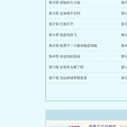
第29章 骄纵的大小姐
第3
第33章 这游戏不吉利
第3
第37章 打抱不平
第3
第41章 他是怕你飞
第4
第45章 给黑子一个眼神都是我输
第4
第49章 你这拍的是啥
第5
第53章 女将军太飒了吧
第5
第57章 沈仙师请帮我算算
第5
逍遥兵王在都市
风