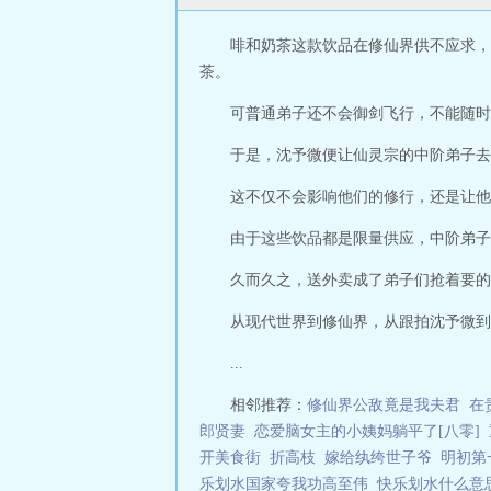
啡和奶茶这款饮品在修仙界供不应求，
茶。
可普通弟子还不会御剑飞行，不能随时
于是，沈予微便让仙灵宗的中阶弟子去
这不仅不会影响他们的修行，还是让他
由于这些饮品都是限量供应，中阶弟子
久而久之，送外卖成了弟子们抢着要的
从现代世界到修仙界，从跟拍沈予微到
...
相邻推荐：
修仙界公敌竟是我夫君
在
郎贤妻
恋爱脑女主的小姨妈躺平了[八零]
开美食街
折高枝
嫁给纨绔世子爷
明初第
乐划水国家夸我功高至伟
快乐划水什么