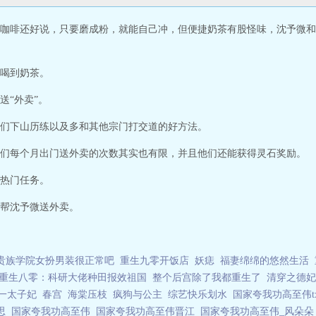
咖啡还好说，只要磨成粉，就能自己冲，但便捷奶茶有股怪味，沈予微和
喝到奶茶。
送“外卖”。
们下山历练以及多和其他宗门打交道的好方法。
们每个月出门送外卖的次数其实也有限，并且他们还能获得灵石奖励。
热门任务。
帮沈予微送外卖。
贵族学院女扮男装很正常吧
重生九零开饭店
妖痣
福妻绵绵的悠然生活
重生八零：科研大佬种田报效祖国
整个后宫除了我都重生了
清穿之德妃
一太子妃
春宫
海棠压枝
疯狗与公主
综艺快乐划水
国家夸我功高至伟t
意思
国家夸我功高至伟
国家夸我功高至伟晋江
国家夸我功高至伟_风朵