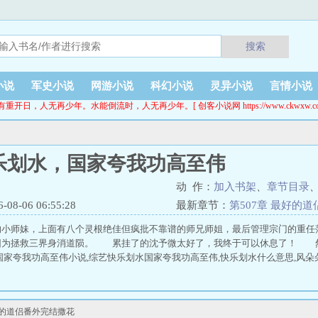
搜索
小说
军史小说
网游小说
科幻小说
灵异小说
言情小说
有重开日，人无再少年。水能倒流时，人无再少年。[ 创客小说网 https://www.ckwxw.co
乐划水，国家夸我功高至伟
动 作：
加入书架
、
章节目录
8-06 06:55:28
最新章节：
第507章 最好的
的小师妹，上面有八个灵根绝佳但疯批不靠谱的师兄师姐，最后管理宗门的重任
因为拯救三界身消道陨。 累挂了的沈予微太好了，我终于可以休息了！ 
国家夸我功高至伟小说,综艺快乐划水国家夸我功高至伟,快乐划水什么意思,风朵
好的道侣番外完结撒花