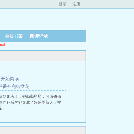
登录
注册
会员书架
阅读记录
m]
、
开始阅读
道侣番外完结撒花
落到她头上，她勤勤恳恳，可谓修仙
然而死后的她穿成了娱乐圈新人，被
朵