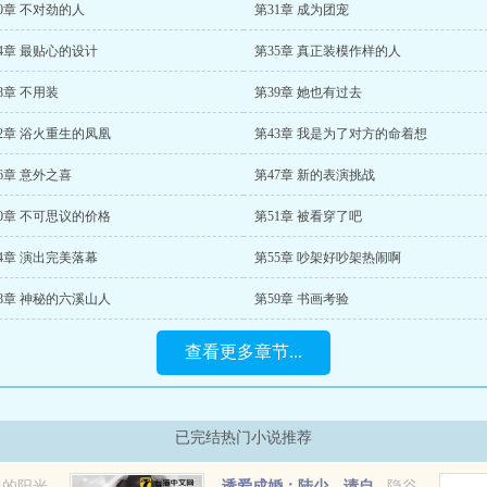
0章 不对劲的人
第31章 成为团宠
4章 最贴心的设计
第35章 真正装模作样的人
8章 不用装
第39章 她也有过去
2章 浴火重生的凤凰
第43章 我是为了对方的命着想
6章 意外之喜
第47章 新的表演挑战
0章 不可思议的价格
第51章 被看穿了吧
4章 演出完美落幕
第55章 吵架好吵架热闹啊
8章 神秘的六溪山人
第59章 书画考验
查看更多章节...
已完结热门小说推荐
中的阳光
诱爱成婚：陆少，请自
隐谷