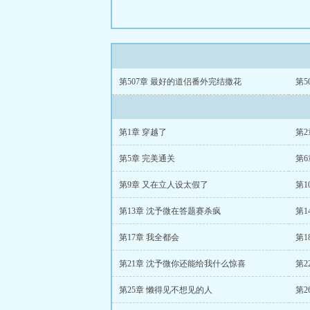
第507章 最好的道侣番外完结撒花
第5
第1章 穿越了
第2
第5章 完美通关
第
第9章 又在立人设太假了
第1
第13章 沈予微在答题赛杀疯
第1
第17章 我全都会
第1
第21章 沈予微你还能给我什么惊喜
第
第25章 懒得见不想见的人
第2