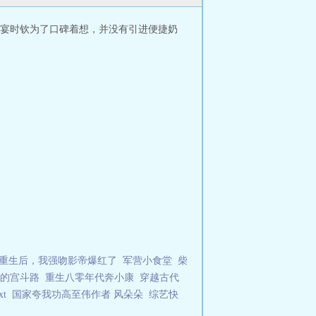
宴时钦为了口碑着想，并没有引进便捷奶
重生后，我强吻影帝爆红了
军营小食堂
柴
的宫斗路
重生八零年代奔小康
穿越古代
xt
国家夸我功高至伟作者 风朵朵
综艺快
朵