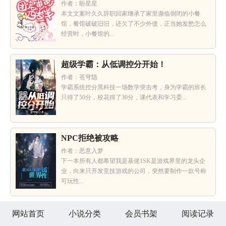
作者：盼星星
本文文案叶久久辞职回家继承了家里濒临倒闭的小餐
馆，餐馆破破旧旧，还欠了不少外债，正当她发愁怎么
经营时，小餐馆的...
超级学霸：从低调控分开始！
作者：苍穹隐
学霸系统控分黑科技一场数学突击考，身为学霸的班长
只得了50分，校花得了30分，课代表和学习委...
NPC拒绝被攻略
作者：恶意入梦
下一本所有人都希望我是基佬1SK是游戏界里的龙头企
业，向来只开发竞技游戏的公司，突然要制作一款号称
可玩性...
网站首页
小说分类
会员书架
阅读记录