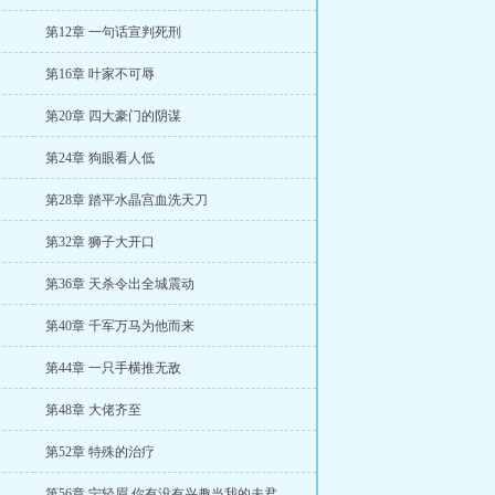
第12章 一句话宣判死刑
第16章 叶家不可辱
第20章 四大豪门的阴谋
第24章 狗眼看人低
第28章 踏平水晶宫血洗天刀
第32章 狮子大开口
第36章 天杀令出全城震动
第40章 千军万马为他而来
第44章 一只手横推无敌
第48章 大佬齐至
第52章 特殊的治疗
第56章 宁轻眉 你有没有兴趣当我的夫君