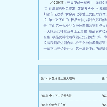
相邻推荐：
开局变成一棵树！
无双剑
忙
穿成霸总拐走炮灰
穿越考科举
和魔祖
归都市无敌手
女穿男七零爱上女配后我做
浪
第一张下山的
极品女神拉着我领证短
最
下山第一天极品女神拉着我领证叶凌天
一天绝美女神拉我领证全集在
极品女神拉
全集
极品女神拉着我领证短剧免费
第一
拉着我领证短剧合集
极品女神拉着我领证
一章下山完婚是什么
第一章是下山的是
第555章 昆仑墟之主大结局
第5
第1章 少主下山滔天大恨
第
第5章 燕青丝的主动
第6