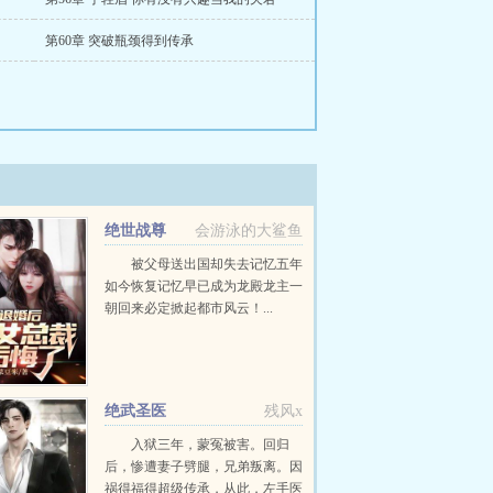
第60章 突破瓶颈得到传承
绝世战尊
会游泳的大鲨鱼
被父母送出国却失去记忆五年
如今恢复记忆早已成为龙殿龙主一
朝回来必定掀起都市风云！...
绝武圣医
残风x
入狱三年，蒙冤被害。回归
后，惨遭妻子劈腿，兄弟叛离。因
祸得福得超级传承，从此，左手医