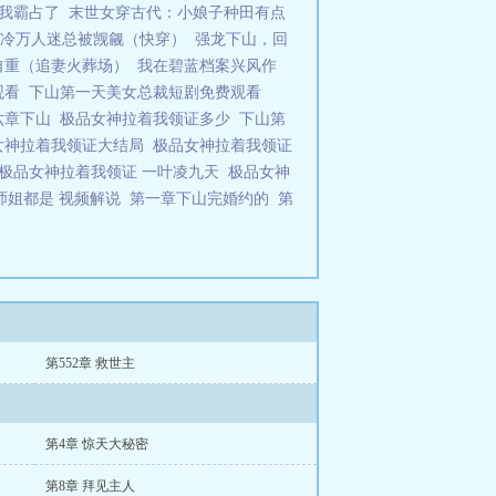
我霸占了
末世女穿古代：小娘子种田有点
冷万人迷总被觊觎（快穿）
强龙下山，回
自重（追妻火葬场）
我在碧蓝档案兴风作
观看
下山第一天美女总裁短剧免费观看
六章下山
极品女神拉着我领证多少
下山第
女神拉着我领证大结局
极品女神拉着我领证
极品女神拉着我领证 一叶凌九天
极品女神
师姐都是 视频解说
第一章下山完婚约的
第
第552章 救世主
第4章 惊天大秘密
第8章 拜见主人