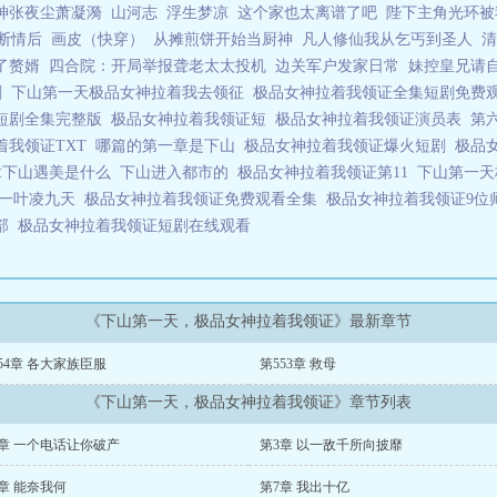
神张夜尘萧凝漪
山河志
浮生梦凉
这个家也太离谱了吧
陛下主角光环被
断情后
画皮（快穿）
从摊煎饼开始当厨神
凡人修仙我从乞丐到圣人
清
了赘婿
四合院：开局举报聋老太太投机
边关军户发家日常
妹控皇兄请
剧
下山第一天极品女神拉着我去领征
极品女神拉着我领证全集短剧免费
短剧全集完整版
极品女神拉着我领证短
极品女神拉着我领证演员表
第
着我领证TXT
哪篇的第一章是下山
极品女神拉着我领证爆火短剧
极品
章下山遇美是什么
下山进入都市的
极品女神拉着我领证第11
下山第一天
 一叶凌九天
极品女神拉着我领证免费观看全集
极品女神拉着我领证9位
哪部
极品女神拉着我领证短剧在线观看
《下山第一天，极品女神拉着我领证》最新章节
54章 各大家族臣服
第553章 救母
《下山第一天，极品女神拉着我领证》章节列表
2章 一个电话让你破产
第3章 以一敌千所向披靡
章 能奈我何
第7章 我出十亿