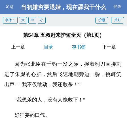
当初嫌穷要退婚，现在舔我干什么
足迹
登录
字体：
大
中
小
护眼
关灯
第54章 五叔赶来护短全灭（第1页）
上一章
目录
存书签
下一章
因为张北臣在千钧一发之际，握着利刀直接刺
进了朱彪的心脏，然后飞速地朝旁边一躲，挑衅笑
出声：“我不仅敢动，我还敢杀！”
“我想杀的人，没有人能救下！”
好狂妄的口气。