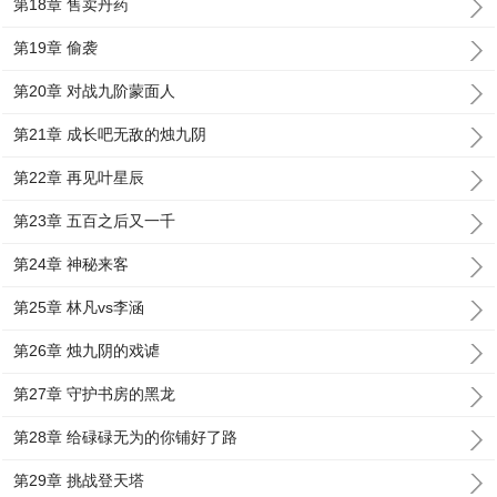
第18章 售卖丹药
第19章 偷袭
第20章 对战九阶蒙面人
第21章 成长吧无敌的烛九阴
第22章 再见叶星辰
第23章 五百之后又一千
第24章 神秘来客
第25章 林凡vs李涵
第26章 烛九阴的戏谑
第27章 守护书房的黑龙
第28章 给碌碌无为的你铺好了路
第29章 挑战登天塔