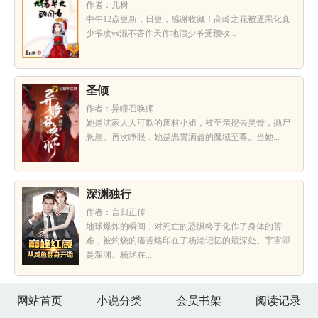
作者：几树
中午12点更新，日更，感谢收藏！高岭之花被逼黑化真
少爷攻vs混不吝作天作地假少爷受预收...
圣倾
作者：异瞳召唤师
她是沈家人人可欺的废材小姐，被至亲挖去灵骨，抛尸
悬崖。再次睁眼，她是恶贯满盈的魔域至尊。当她...
深渊独行
作者：言归正传
地球爆炸的瞬间，对死亡的恐惧终于化作了身体的苦
难，被灼烧的痛苦烙印在了杨洺记忆的最深处。宇宙即
是深渊。杨洺在...
网站首页
小说分类
会员书架
阅读记录