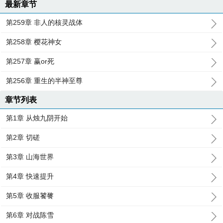
最新章节
第259章 非人的核灵战体
第258章 樱花神女
第257章 赢or死
第256章 重生的半神至尊
章节列表
第1章 从烛九阴开始
第2章 切磋
第3章 山海世界
第4章 快速提升
第5章 收服饕餮
第6章 对战陈雪