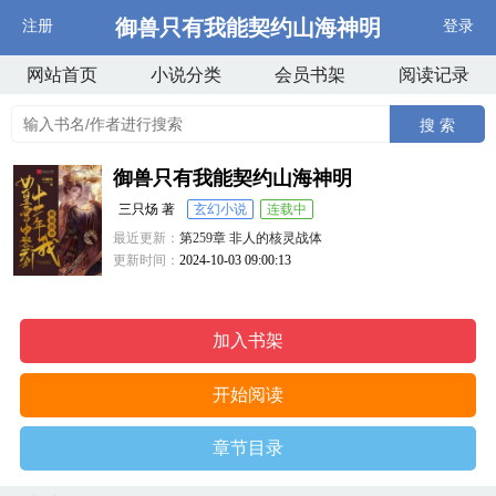
御兽只有我能契约山海神明
注册
登录
网站首页
小说分类
会员书架
阅读记录
搜 索
御兽只有我能契约山海神明
三只炀 著
玄幻小说
连载中
最近更新：
第259章 非人的核灵战体
更新时间：
2024-10-03 09:00:13
加入书架
开始阅读
章节目录