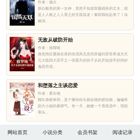
作者：烟火
肤白貌美的第一女神，竟然不知道双腿残疾的丈夫，就
是人人敬之人人畏之的无双战龙！秦阳我站起来了！沫
婉清...
无敌从破防开始
作者：徐嘚嘚
身患绝症重病在床的张清风无意间穿越到异世界成为天
元大陆四大高手之一张霸天的孙子从此开始游手好闲好
逸恶劳混...
和堕落之主谈恋爱
作者：雾矢翊
顾玖身娇体弱，是个搬块砖头都会喘的娇姑娘，偏偏有
副大小姐的暴脾气。有一天，她被一个系统选中，强按
着头...
网站首页
小说分类
会员书架
阅读记录