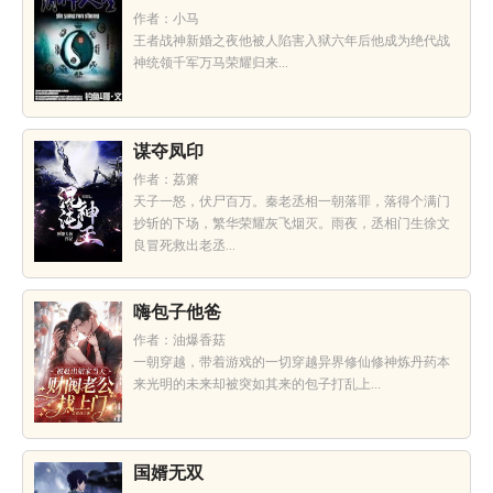
作者：小马
王者战神新婚之夜他被人陷害入狱六年后他成为绝代战
神统领千军万马荣耀归来...
谋夺凤印
作者：荔箫
天子一怒，伏尸百万。秦老丞相一朝落罪，落得个满门
抄斩的下场，繁华荣耀灰飞烟灭。雨夜，丞相门生徐文
良冒死救出老丞...
嗨包子他爸
作者：油爆香菇
一朝穿越，带着游戏的一切穿越异界修仙修神炼丹药本
来光明的未来却被突如其来的包子打乱上...
国婿无双