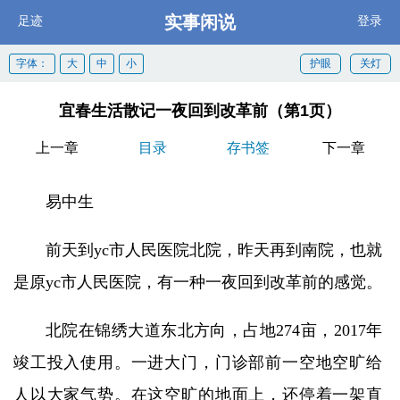
实事闲说
足迹
登录
字体：
大
中
小
护眼
关灯
宜春生活散记一夜回到改革前（第1页）
上一章
目录
存书签
下一章
易中生
前天到yc市人民医院北院，昨天再到南院，也就
是原yc市人民医院，有一种一夜回到改革前的感觉。
北院在锦绣大道东北方向，占地274亩，2017年
竣工投入使用。一进大门，门诊部前一空地空旷给
人以大家气势。在这空旷的地面上，还停着一架直