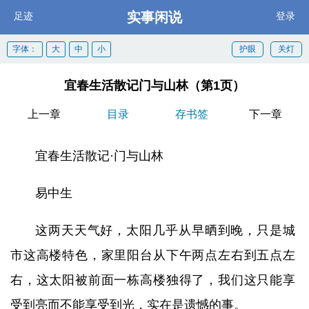
实事闲说
足迹
登录
字体：
大
中
小
护眼
关灯
宜春生活散记门与山林（第1页）
上一章
目录
存书签
下一章
宜春生活散记·门与山林
易中生
这两天天气好，太阳几乎从早晒到晚，只是城
市这高楼特色，家里阳台从下午两点左右到五点左
右，这太阳被前面一栋高楼独得了，我们这只能享
受到亮而不能享受到光，实在是遗憾的事。