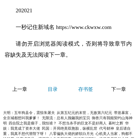
202021
一秒记住新域名 https://www.ckwxw.com
请勿开启浏览器阅读模式，否则将导致章节内
容缺失及无法阅读下一章。
上一章
目录
存书签
下一章
大明：五年狗县令，震惊朱屠夫
从第五纪元的末世，无敌第六纪元
带崽暴富，
全京城都想叫我爹爹！
无限流：总有人觊觎我的宝贝
御兽只有我能契约山海神
明
四合院之我是瘸子，我怕谁？
不想当杀手的巨龙不是好商人
暮时之辉
华
娱：我竟成了资本大佬
民国：开局绝美双胞胎，纵横乱世
代号财神
皇后请自
重，我真不想代替陛下呀！
八零偏执大佬的娇软白月光
心机美人当家，狗都不