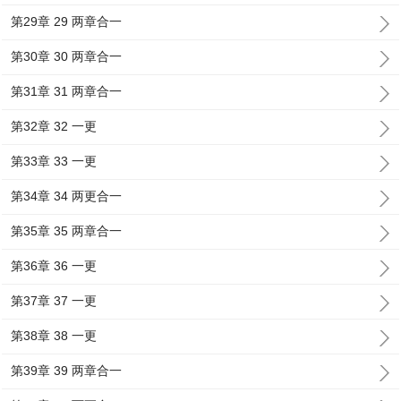
第29章 29 两章合一
第30章 30 两章合一
第31章 31 两章合一
第32章 32 一更
第33章 33 一更
第34章 34 两更合一
第35章 35 两章合一
第36章 36 一更
第37章 37 一更
第38章 38 一更
第39章 39 两章合一