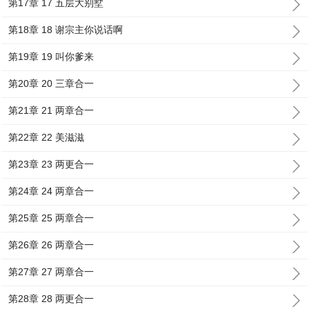
第17章 17 五层大别墅
第18章 18 谢宗主你说话啊
第19章 19 叫你爹来
第20章 20 三章合一
第21章 21 两章合一
第22章 22 美滋滋
第23章 23 两更合一
第24章 24 两章合一
第25章 25 两章合一
第26章 26 两章合一
第27章 27 两章合一
第28章 28 两更合一