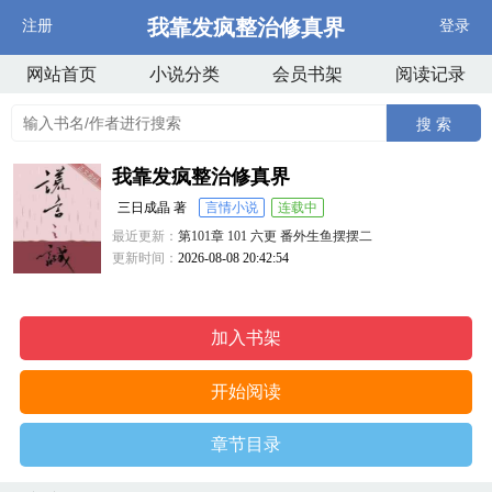
我靠发疯整治修真界
注册
登录
网站首页
小说分类
会员书架
阅读记录
搜 索
我靠发疯整治修真界
三日成晶 著
言情小说
连载中
最近更新：
第101章 101 六更 番外生鱼摆摆二
更新时间：
2026-08-08 20:42:54
加入书架
开始阅读
章节目录