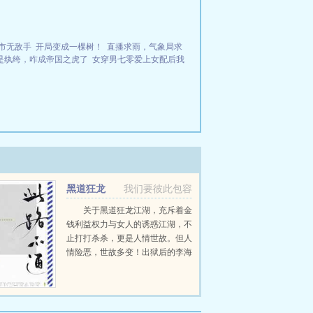
市无敌手
开局变成一棵树！
直播求雨，气象局求
是纨绔，咋成帝国之虎了
女穿男七零爱上女配后我
黑道狂龙
我们要彼此包容
关于黑道狂龙江湖，充斥着金
钱利益权力与女人的诱惑江湖，不
止打打杀杀，更是人情世故。但人
情险恶，世故多变！出狱后的李海
龙，用沾满鲜血的双手，打出一片
属于自己的一片天地，做那黑道狂
龙！...