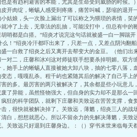
物也是有趋利避害的本能，尤其是生命受到威胁的时候。
的皮开肉绽，蜥蜴人感受到疼痛，痛苦叫喊，瑟缩的退开
的小姑娘，头一次脸上漏出了可以称之为猥琐的表情，笑
步就冲了上去，无章法的乱抽，可能没打中，但总有中的鞭
里胡哨都是白搭。”绍炎才说完这句话就被盛一白一脚踹开
干什么！”绍炎冷汗都吓出来了，只差一点，又差点阴沟翻
的盛一白救了绍炎之后又离开去帮变大的金豆。（他们出
一对二，庄馨和冰刈这对师徒联手想要杀掉明媚。双方缠
个，她手上的蜥蜴人直接被她大卸八块，抽的七零八落，
的变态，嘎嘎乱杀。程千屿也紧随其后的解决了自己手上
厉害的多。最厉害的两只被解决了，其余都是些小玩意儿
荒废了异能，虽然怪物强大，但自身的实力却不是那么一
。疯狂的科学团队，就剩下庄馨和关致远在苦苦支撑，食
一击，很快就被解决掉了。关致远，薄魍，绍炎三人的战
了清白，想想就恶心。所以不留余力的先解决薄魍，关致
死。关致远只好退到庄馨身边。：（）穿书末世来临每天