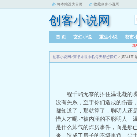
将本站设为首页
收藏创客小说网
创客小说网
首 页
玄幻小说
重生小说
都市
花
创客小说网
>
穿书末世来临每天都想摆烂
> 第341
程千屿无奈的捂住温北凝的
没有关系，至于你们造成的伤害，
都知道了，那就算了，聪明人还
惜人才呢~”被内涵的不聪明人：
是什么帅气的炸房事件，而是那
来，造成了房子的不堪重负。尘