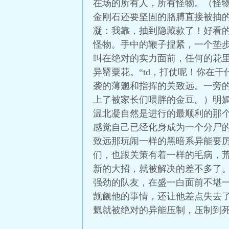
在场的所有人，所有怪物。（怪
金刚石还要坚固的胳膊直接被抽
凝：我靠，抽到隐藏款了！好看
怪物。手中的鞭子捏紧，一个垫
叫在绝对的实力面前，任何的花
异罂粟花。“td，打仗呢！你在
袭的薄魍和指挥的关致远。一旁
上了被家长们喂胖的金豆。）明媚
温北凝自然是进行的最顺利的那
感觉自己已经化身成为一个分尸
致远那玩闹一样的黑暗系异能要
们，也跟关策有着一样的毛病，
新的大招，就被解决的差不多了
强劲的队友，在盛一白面前不堪
觊觎他的事情，还让他差点失去
魍就被绝对的异能压制，压制到