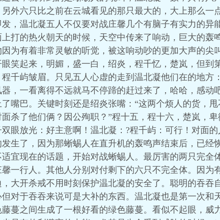
。另外六只比之前在云城看见的那只最大的，大上那么一
即发，温北凝五人不仅要对战庄馨几个有脑子有实力的异
面上打的热火朝天的时候，天空中传来了响动，巨大的轰
物因为有着非常灵敏的听觉，被这响动吵的更加大声的尖
开眼笑起来，明媚，盛一白，绍炎，程千忆，楚岚，但到
程千屿皱眉。只见五人心虚的走到温北凝他们在的地方：
讯器，一看离得不远就马不停蹄的赶过来了，哈哈，感动吧
上了嘴巴。关键时刻还是绍炎张嘴：“这两个烦人的货，甩
对面杀了他们俩？因公殉职？”程十五，程十六，楚岚，卑
子双眼放光：好主意啊！温北凝：?程千屿：可行！对面的
的发生了，因为那蜥蜴人在直升机的轰鸣声结束后，已经
不适宜现在的话题，开始对战蜥蜴人。最厉害的两只完全
庄馨一行人。其他人分别对付剩下的六只不完全体。因为
边，大开杀戒不用时刻保护温北凝的安全了。聪明的吞吞
心但对于吞吞来说可是大补的东西。温北凝也是第一次和
色藤蔓之间生成了一根好看的绿色藤蔓。看似不起眼，威