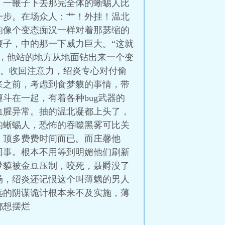
）一鞭子下去那完全体的蜥蜴人比
一步。在场众人：艹！外挂！温北
的像个变态痴汉一样对着那瑟缩的
子，中的那一下威力巨大。“这就
，他站的地方从地面钻出来一个变
船。收回注意力，绍炎专心对付偷
来之前，考虑到食梦貘的事情，带
斗在一起，有着各种bug武器的
血腥异常。抽的温北凝都上头了，
的蜥蜴人，恐怖的吞噬黑雾可比关
，顶多费费时间而已。而庄馨他
回事。根本不用等到明媚他们刷新
梦貘被金豆压制，咬死，聂爵没了
场，绍炎还记恨这个叫薄魍的男人
远的阴谋诡计根本来不及实施，薄
都想摆烂