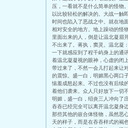
压，一看就不是什么简单的怪物
以比较轻松的解决的。大战一触
时间也陷入了恶战之中。就在地
相对安全的地方。地上躁动的怪
里面出来的人，倒是让温北凝眉
不出来了。蒋执，窦灵。温北凝：
一下就感应到了程千屿身上的通
着温北凝凝视的眼神，心虚的闭
带过来了，不然一会儿打起来让
的震惊。盛一白，明媚黑心两口
恼羞成怒起来。不过也没有后续
着他们袭来。众人只好放下一切
明媚，盛一白，绍炎三人冲向了
吞吞已经完全可以离开温北凝身
那些其他的嵌合体怪物，虽然恶
天的样子，而是在吞吞样式的褐