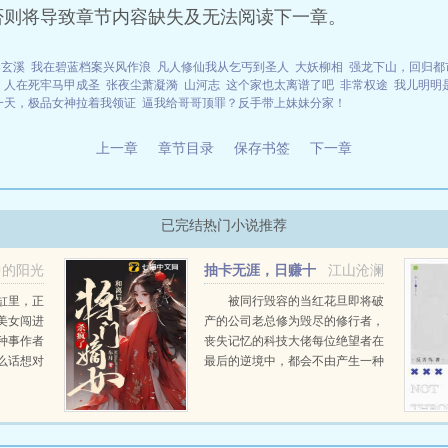
否则将导致章节内容缺失及无法阅读下一章。
秦玄溪
我在碧蓝档案兴风作浪
凡人修仙我从乞丐到圣人
大妖柳相
强龙下山，回归都
人在死牢马甲成圣
张夜尘萧凝漪
山河志
这个家也太离谱了吧
非常权途
我儿明明
一天，极品女神拉着我领证
逼我给哥哥顶罪？反手带上妹妹分家！
上一章
章节目录
保存书签
下一章
已完结热门小说推荐
中的阳光
抽卡无涯，日赚十
江山沧澜
亿
缸里，正
被同行毁容的当红花旦即将破
美女闯进
产的公司老总修为毁尽的修行者，
种事作者
丧失记忆的科技大佬每位绝望者在
么话想对
最后的逆境中，都会不由产生一种
有奖，更
强烈的祈求，祈求上帝祈求天神，
想对大家
祈求谁都好，帮帮他们。江星灼，
一位靠信仰之力为生...