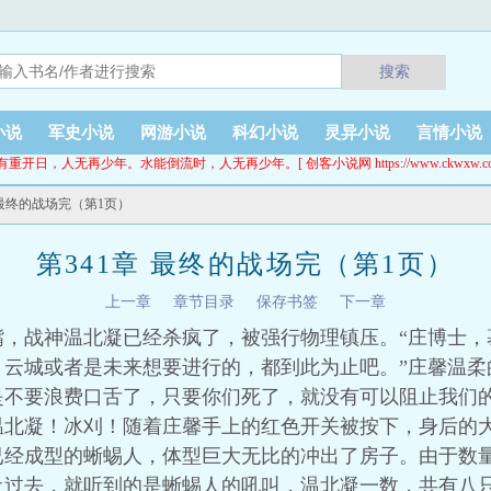
搜索
小说
军史小说
网游小说
科幻小说
灵异小说
言情小说
有重开日，人无再少年。水能倒流时，人无再少年。[ 创客小说网 https://www.ckwxw.co
章 最终的战场完（第1页）
第341章 最终的战场完（第1页）
上一章
章节目录
保存书签
下一章
嘴，战神温北凝已经杀疯了，被强行物理镇压。“庄博士，
云城或者是未来想要进行的，都到此为止吧。”庄馨温柔
是不要浪费口舌了，只要你们死了，就没有可以阻止我们
温北凝！冰刈！随着庄馨手上的红色开关被按下，身后的
已经成型的蜥蜴人，体型巨大无比的冲出了房子。由于数
土过去，就听到的是蜥蜴人的吼叫，温北凝一数，共有八