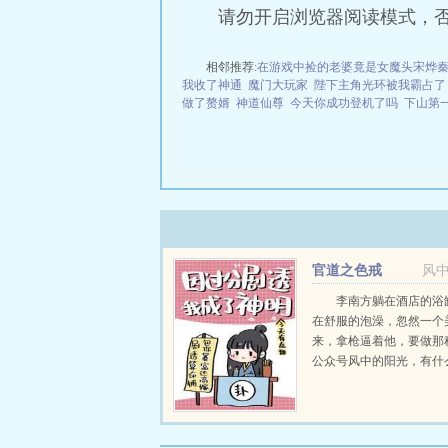
请勿开启浏览器阅读模式，
相邻推荐:
在游戏中捡的老婆竟是女魔头宋烨
我收了神通
魔门大玩家
陛下主角光环被我霸占了
做了赘婿
神道仙尊
今天你成功登机了吗
下山第
官道之色戒
风
李南方躺在酒店的浴
在舒服的泡澡，忽然一个
来，拿枪逼着他，要做那
公众号风中的阳光，有什
阳光说的都来看看，长评
有阳光自己的日常和一些
说的心里话。...